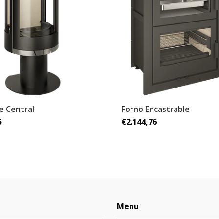
ie Central
Forno Encastrable
5
€2.144,76
Menu