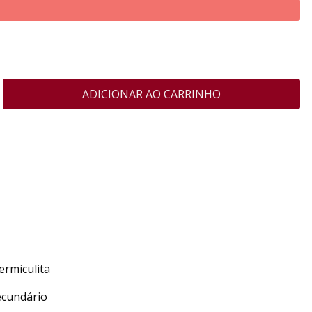
rmiculita
ecundário