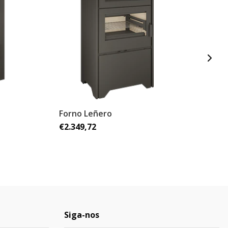
Forno Leñero
F
€2.349,72
€
Siga-nos