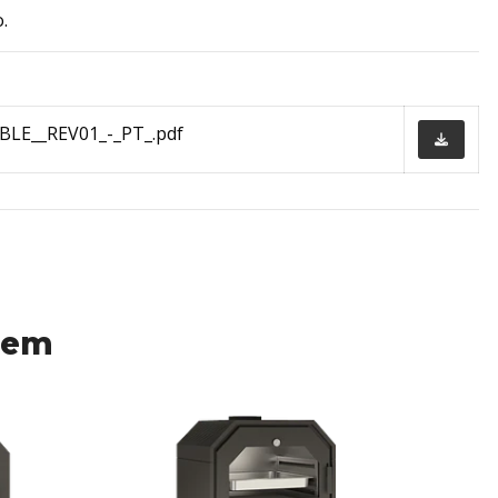
.
BLE__REV01_-_PT_.pdf
 em