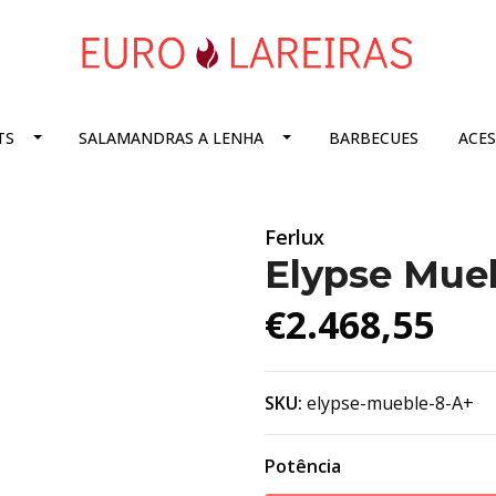
TS
SALAMANDRAS A LENHA
BARBECUES
ACE
Ferlux
Elypse Mue
€2.468,55
SKU:
elypse-mueble-8-A+
Potência