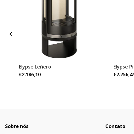
Elypse Leñero
Elypse P
€2.186,10
€2.256,4
Sobre nós
Contato