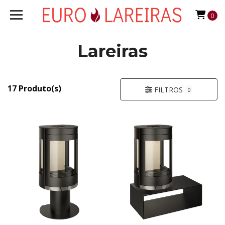
0
Lareiras
17 Produto(s)
FILTROS
0