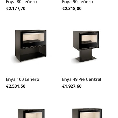
Enya 80 Leñero
Enya 90 Leñero
€2.177,70
€2.318,00
Enya 100 Leñero
Enya 49 Pie Central
€2.531,50
€1.927,60