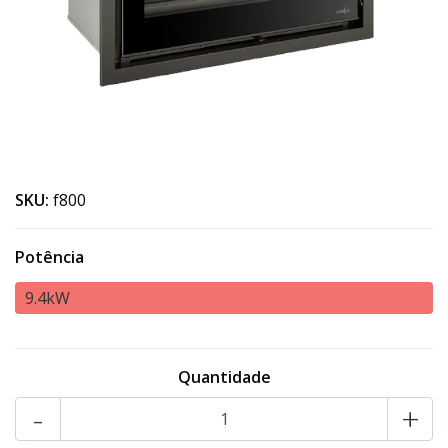
SKU:
f800
Potência
9.4kW
Quantidade
-
+