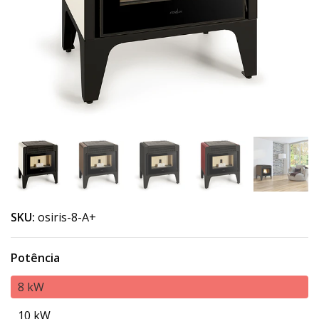
SKU:
osiris-8-A+
Potência
8 kW
10 kW