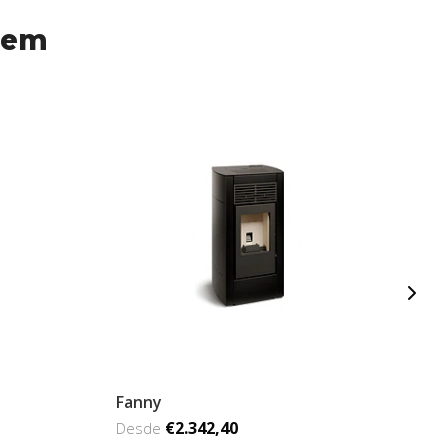
 em
Fanny
L
€2.342,40
Desde
D