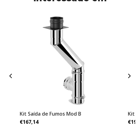
Kit Saída de Fumos Mod B
Kit 
€167,14
€192