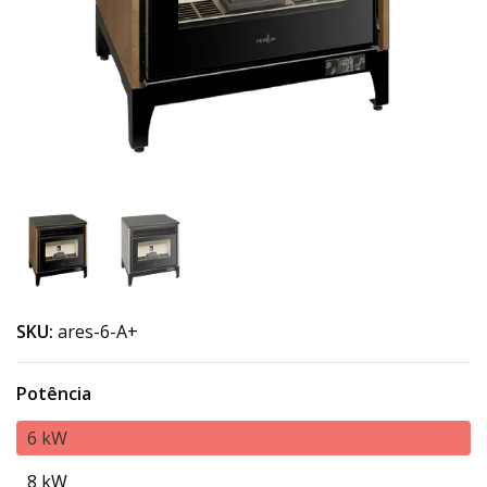
SKU:
ares-6-A+
Potência
6 kW
8 kW