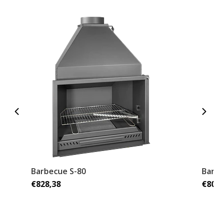
Barbecue S-80
Barb
€828,38
€808