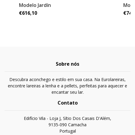
Modelo Jardín
Mode
€616,10
€744
Sobre nós
Descubra aconchego e estilo em sua casa. Na Eurolareiras,
encontre lareiras a lenha e a pellets, perfeitas para aquecer e
encantar seu lar.
Contato
Edifício Vila - Loja J, Sítio Dos Casais D'Além,
9135-090 Camacha
Portugal